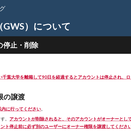
グ
ip to main content
Skip to navigat
ce（GWS）について
の停止・削除
い千葉大学を離籍して90日を経過するとアカウントは停止され、
限の譲渡
以内に行ってください
。
ます。
アカウントが削除されると、そのアカウントがオーナーとし
ウント停止前に必ず別のユーザーにオーナー権限を譲渡してくださ