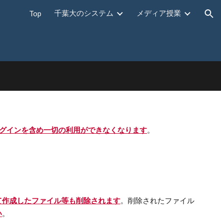
千葉大のシステム
メディア授業
Top
ion
ログインを含め一切の利用ができなくなります
。
て作成したファイル等も削除されます
。削除されたファイル
い
。